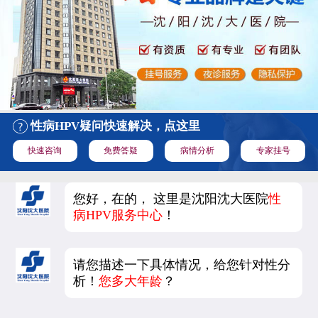
性病HPV疑问快速解决，点这里
快速咨询
免费答疑
病情分析
专家挂号
您好，在的， 这里是沈阳沈大医院
性
病HPV服务中心
！
请您描述一下具体情况，给您针对性分
析！
您多大年龄
？