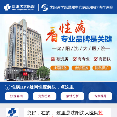
性病HPV疑问快速解决，点这里
快速咨询
免费答疑
病情分析
专家挂号
您好，在的， 这里是沈阳沈大医院
性