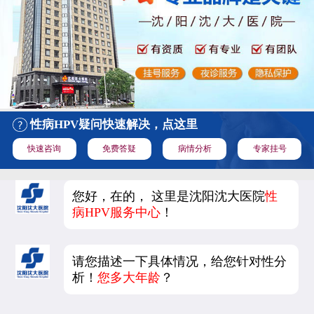
性病HPV疑问快速解决，点这里
快速咨询
免费答疑
病情分析
专家挂号
您好，在的， 这里是沈阳沈大医院
性
病HPV服务中心
！
请您描述一下具体情况，给您针对性分
析！
您多大年龄
？