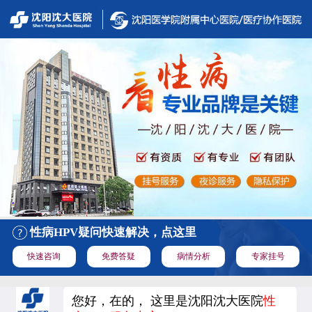
性病HPV疑问快速解决，点这里
快速咨询
免费答疑
病情分析
专家挂号
您好，在的， 这里是沈阳沈大医院
性