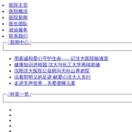
医院主页
医院概况
医院新闻
医生团队
就诊服务
联系我们
/ 新闻中心 /
用真诚和爱心守护生命——记沈大医院输液室
健康知识进校园 沈大与化工大学再续前缘
沈阳沈大医院公益慰问天柱山养老院
沿着郭明义的足迹 献爱心沈大人先行
走进无声世界，关爱聋哑儿童
/ 科室一览 /