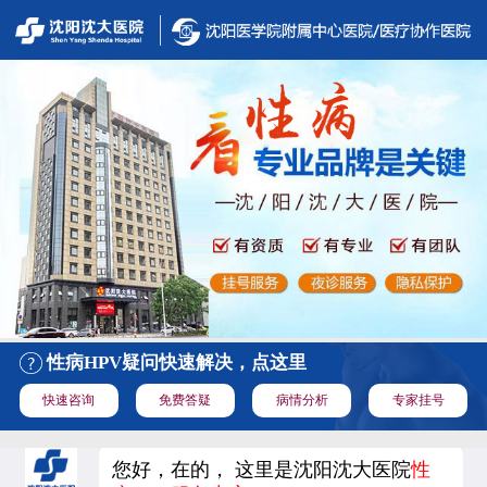
性病HPV疑问快速解决，点这里
快速咨询
免费答疑
病情分析
专家挂号
您好，在的， 这里是沈阳沈大医院
性