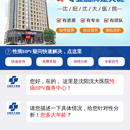
性病HPV疑问快速解决，点这里
快速咨询
免费答疑
病情分析
专家挂号
您好，在的， 这里是沈阳沈大医院
性
病HPV服务中心
！
请您描述一下具体情况，给您针对性分
析！
您多大年龄
？