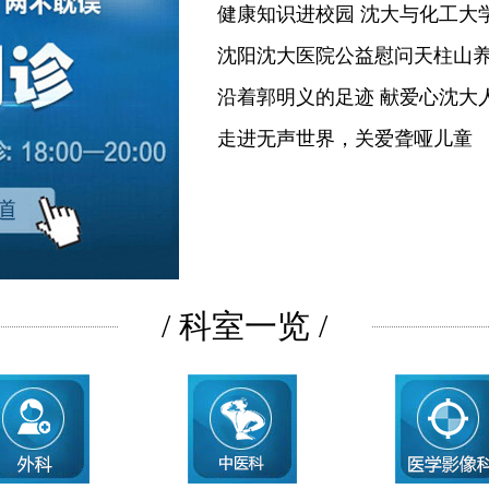
健康知识进校园 沈大与化工大
沈阳沈大医院公益慰问天柱山
沿着郭明义的足迹 献爱心沈大
走进无声世界，关爱聋哑儿童
/ 科室一览 /