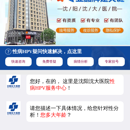
性病HPV疑问快速解决，点这里
快速咨询
免费答疑
病情分析
专家挂号
您好，在的， 这里是沈阳沈大医院
性
病HPV服务中心
！
请您描述一下具体情况，给您针对性分
析！
您多大年龄
？