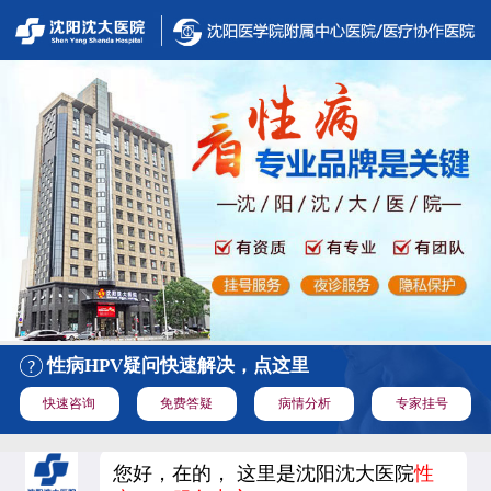
性病HPV疑问快速解决，点这里
快速咨询
免费答疑
病情分析
专家挂号
您好，在的， 这里是沈阳沈大医院
性