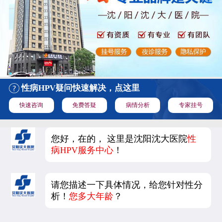
性病HPV疑问快速解决，点这里
快速咨询
免费答疑
病情分析
专家挂号
您好，在的， 这里是沈阳沈大医院
性
病HPV服务中心
！
请您描述一下具体情况，给您针对性分
析！
您多大年龄
？