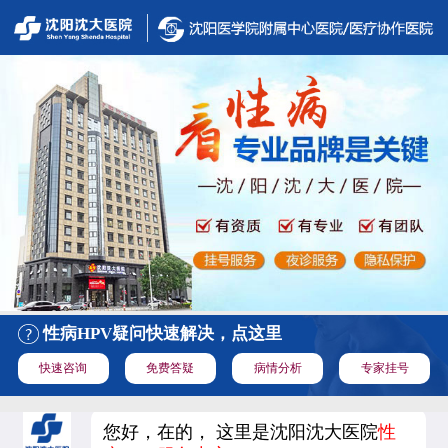
性病HPV疑问快速解决，点这里
快速咨询
免费答疑
病情分析
专家挂号
您好，在的， 这里是沈阳沈大医院
性