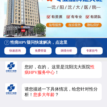
性病HPV疑问快速解决，点这里
快速咨询
免费答疑
病情分析
专家挂号
您好，在的， 这里是沈阳沈大医院
性
病HPV服务中心
！
请您描述一下具体情况，给您针对性分
析！
您多大年龄
？