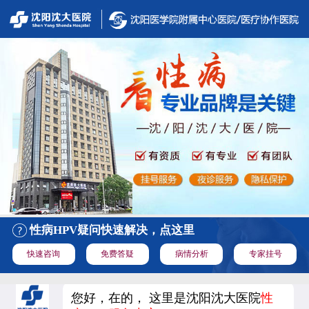
性病HPV疑问快速解决，点这里
快速咨询
免费答疑
病情分析
专家挂号
您好，在的， 这里是沈阳沈大医院
性