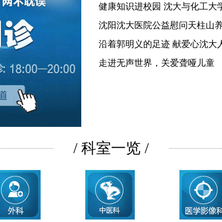
健康知识进校园 沈大与化工大
沈阳沈大医院公益慰问天柱山
沿着郭明义的足迹 献爱心沈大
走进无声世界，关爱聋哑儿童
/ 科室一览 /