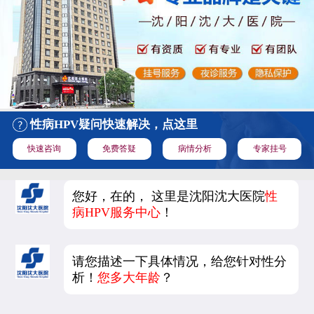
性病HPV疑问快速解决，点这里
快速咨询
免费答疑
病情分析
专家挂号
您好，在的， 这里是沈阳沈大医院
性
病HPV服务中心
！
请您描述一下具体情况，给您针对性分
析！
您多大年龄
？