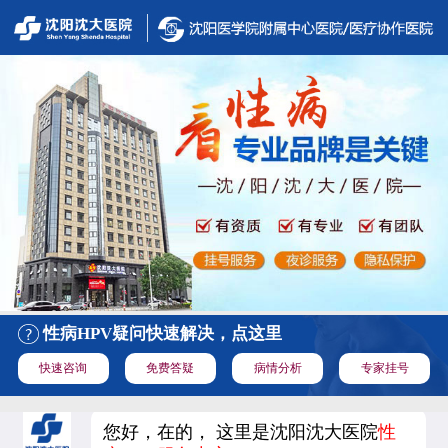
性病HPV疑问快速解决，点这里
快速咨询
免费答疑
病情分析
专家挂号
您好，在的， 这里是沈阳沈大医院
性