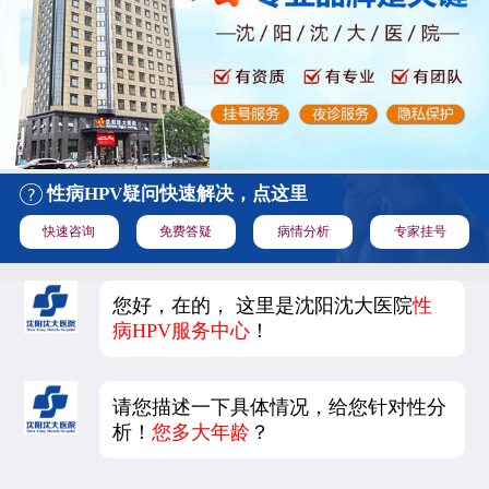
性病HPV疑问快速解决，点这里
快速咨询
免费答疑
病情分析
专家挂号
您好，在的， 这里是沈阳沈大医院
性
病HPV服务中心
！
请您描述一下具体情况，给您针对性分
析！
您多大年龄
？