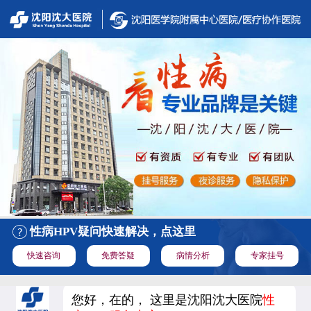
性病HPV疑问快速解决，点这里
快速咨询
免费答疑
病情分析
专家挂号
您好，在的， 这里是沈阳沈大医院
性