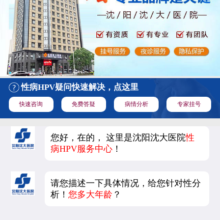
性病HPV疑问快速解决，点这里
快速咨询
免费答疑
病情分析
专家挂号
您好，在的， 这里是沈阳沈大医院
性
病HPV服务中心
！
请您描述一下具体情况，给您针对性分
析！
您多大年龄
？