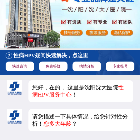
性病HPV疑问快速解决，点这里
快速咨询
免费答疑
病情分析
专家挂号
您好，在的， 这里是沈阳沈大医院
性
病HPV服务中心
！
请您描述一下具体情况，给您针对性分
析！
您多大年龄
？