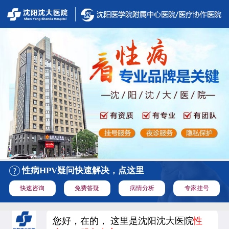
性病HPV疑问快速解决，点这里
快速咨询
免费答疑
病情分析
专家挂号
您好，在的， 这里是沈阳沈大医院
性