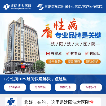
性病HPV疑问快速解决，点这里
快速咨询
免费答疑
病情分析
专家挂号
您好，在的， 这里是沈阳沈大医院
性