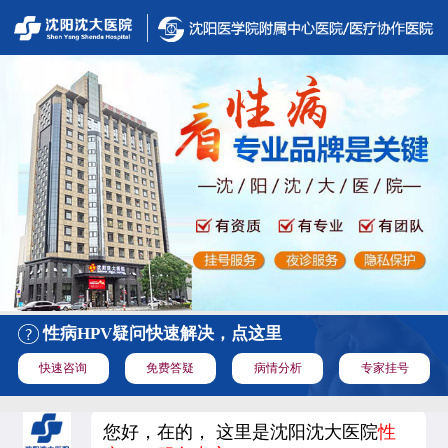
性病HPV疑问快速解决，点这里
快速咨询
免费答疑
病情分析
专家挂号
您好，在的， 这里是沈阳沈大医院
性