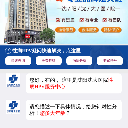
性病HPV疑问快速解决，点这里
快速咨询
免费答疑
病情分析
专家挂号
您好，在的， 这里是沈阳沈大医院
性
病HPV服务中心
！
请您描述一下具体情况，给您针对性分
析！
您多大年龄
？