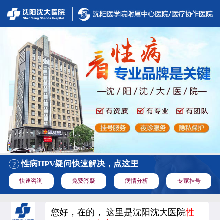
性病HPV疑问快速解决，点这里
快速咨询
免费答疑
病情分析
专家挂号
您好，在的， 这里是沈阳沈大医院
性