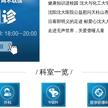
健康知识进校园 沈大与化工大
沈阳沈大医院公益慰问天柱山
沿着郭明义的足迹 献爱心沈大
走进无声世界，关爱聋哑儿童
/ 科室一览 /