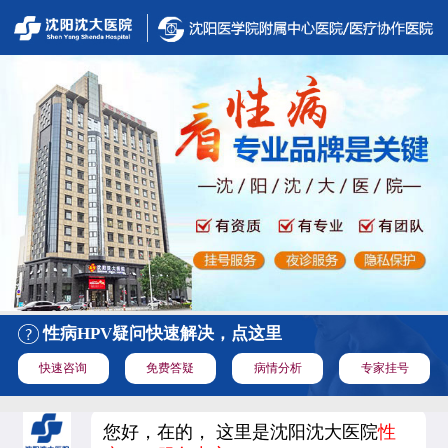
性病HPV疑问快速解决，点这里
快速咨询
免费答疑
病情分析
专家挂号
您好，在的， 这里是沈阳沈大医院
性