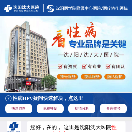
性病HPV疑问快速解决，点这里
快速咨询
免费答疑
病情分析
专家挂号
您好，在的， 这里是沈阳沈大医院
性