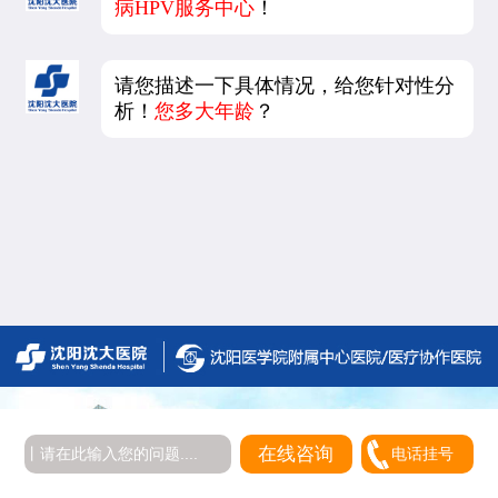
病HPV服务中心
！
请您描述一下具体情况，给您针对性分
析！
您多大年龄
？
5
5
在线咨询
在线咨询
电话挂号
电话挂号