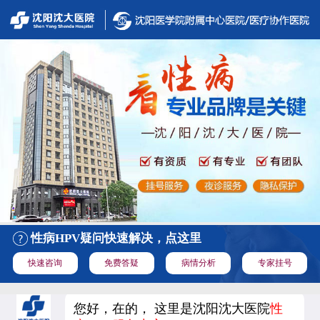
性病HPV疑问快速解决，点这里
快速咨询
免费答疑
病情分析
专家挂号
您好，在的， 这里是沈阳沈大医院
性