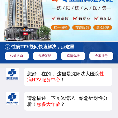
性病HPV疑问快速解决，点这里
快速咨询
免费答疑
病情分析
专家挂号
您好，在的， 这里是沈阳沈大医院
性
病HPV服务中心
！
请您描述一下具体情况，给您针对性分
析！
您多大年龄
？