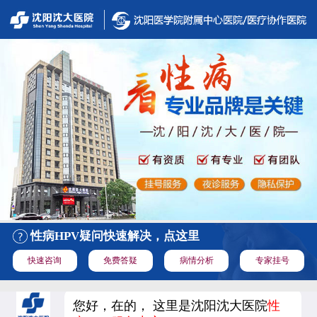
性病HPV疑问快速解决，点这里
快速咨询
免费答疑
病情分析
专家挂号
您好，在的， 这里是沈阳沈大医院
性