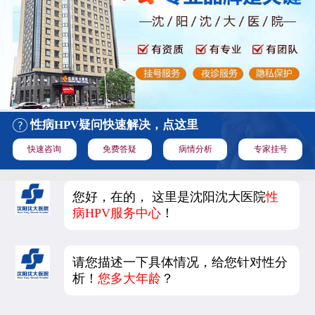
性病HPV疑问快速解决，点这里
快速咨询
免费答疑
病情分析
专家挂号
您好，在的， 这里是沈阳沈大医院
性
病HPV服务中心
！
请您描述一下具体情况，给您针对性分
析！
您多大年龄
？