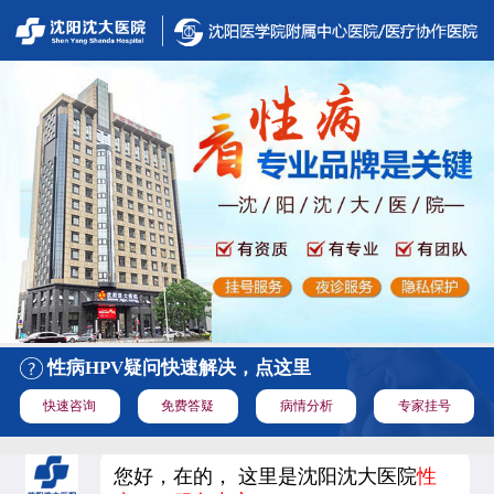
性病HPV疑问快速解决，点这里
快速咨询
免费答疑
病情分析
专家挂号
您好，在的， 这里是沈阳沈大医院
性